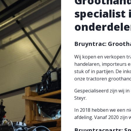
Groothand
specialist
onderdele
Bruyntrac: Grooth
Wij kopen en verkopen tra
handelaren, importeurs e
stuk of in partijen. De i
onze tractoren groothand
Gespecialiseerd zijn wij 
Steyr.
In 2018 hebben we een n
afdeling. Vanaf 2020 zijn
Bruyntracparts: Sp