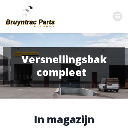
Ga
naar
de
inhoud
Versnellingsbak
compleet
In magazijn