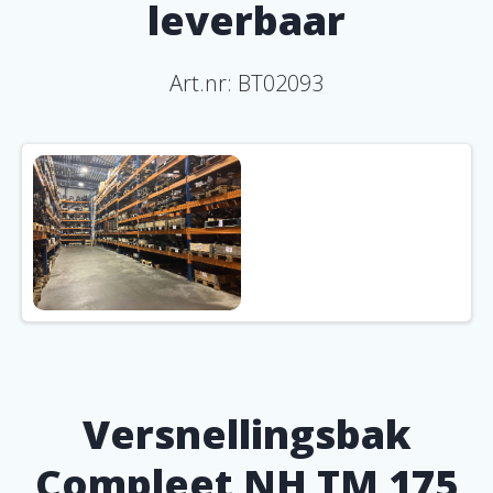
leverbaar
Art.nr:
BT02093
Versnellingsbak
Compleet NH TM 175