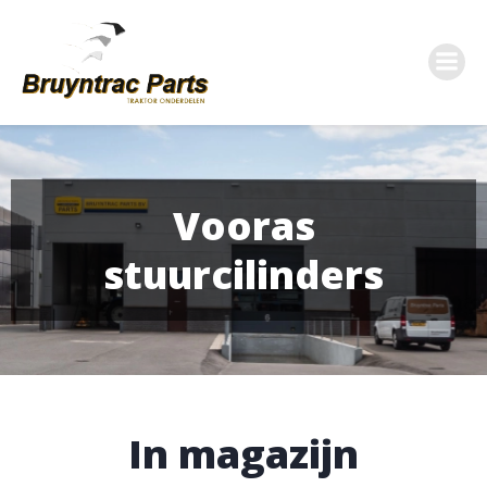
Ga
naar
de
inhoud
Vooras
stuurcilinders
In magazijn