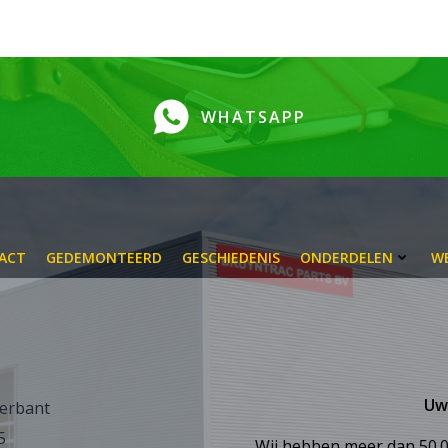
WHATSAPP
ACT
GEDEMONTEERD
GESCHIEDENIS
ONDERDELEN
W
Uw
terbant
5
Wij hebben meer dan 50.0