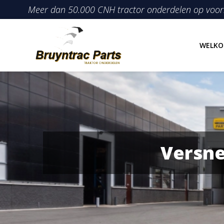
Ga
Meer dan 50.000 CNH tractor onderdelen op voo
naar
de
inhoud
WELK
Versne