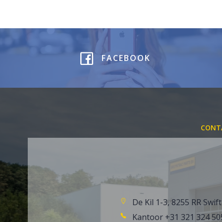
FACEBOOK
CONT
De Kil 1-3, 8255 RR Swif
Kantoor +31 321 324 50