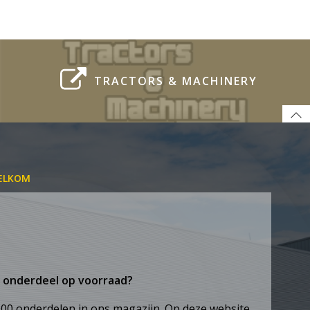
TRACTORS & MACHINERY
ELKOM
 onderdeel op voorraad?
00 onderdelen in ons magazijn. Op deze website