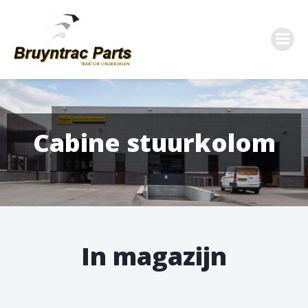
Ga
naar
de
inhoud
Cabine stuurkolom
In magazijn