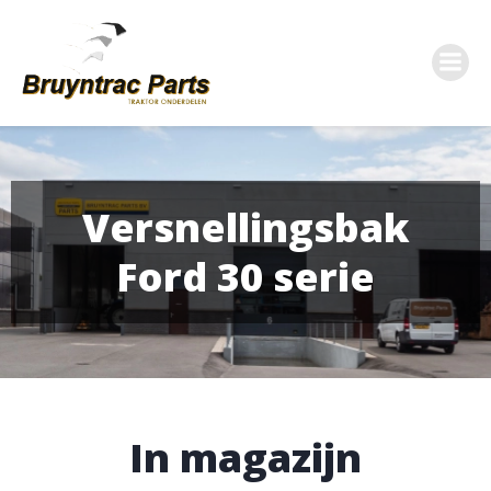
Ga
naar
de
inhoud
Versnellingsbak
Ford 30 serie
In magazijn