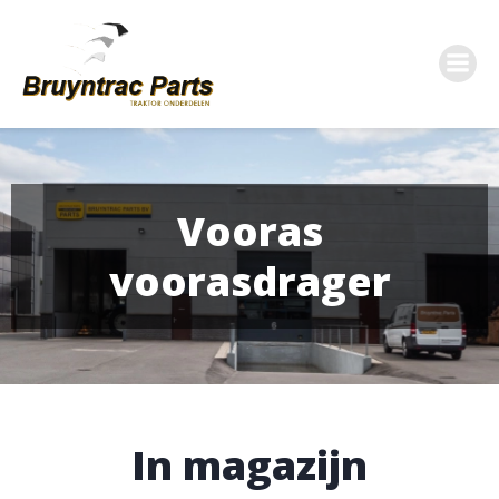
Ga
naar
de
inhoud
Vooras
voorasdrager
In magazijn